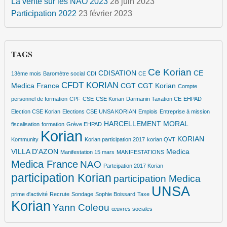
La vérité sur les NAO 2023
28 juin 2023
Participation 2022
23 février 2023
TAGS
Ce Korian
CDISATION
CE
13ème mois
Baromètre social
CDI
CE
CFDT KORIAN
Medica France
CGT
CGT Korian
Compte
personnel de formation
CPF
CSE
CSE Korian
Darmanin Taxation CE
EHPAD
Election CSE Korian
Elections CSE UNSA KORIAN
Emplois
Entreprise à mission
HARCELLEMENT MORAL
fiscalisation
formation
Grève EHPAD
Korian
KORIAN
Kommunity
Korian participation 2017
korian QVT
VILLA D'AZON
Medica
Manifestation 15 mars
MANIFESTATIONS
Medica France
NAO
Partcipation 2017 Korian
participation Korian
participation Medica
UNSA
prime d'activité
Recrute
Sondage
Sophie Boissard
Taxe
Korian
Yann Coleou
œuvres sociales