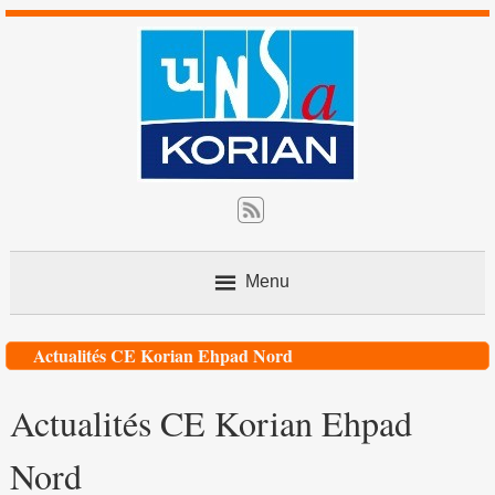
Menu
Contact
Actualités CE Korian Ehpad Nord
Actualités CE Korian Ehpad
Nos actions
Nord
L’avis du juriste