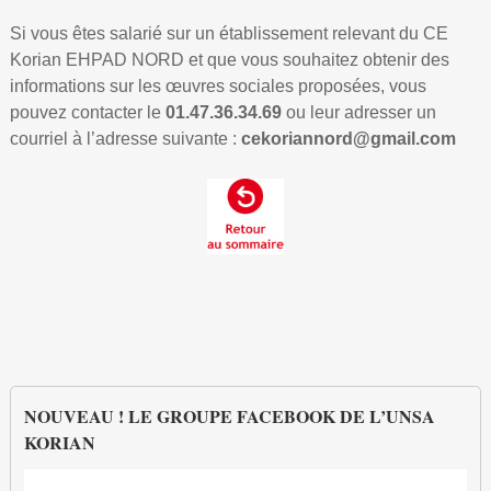
Si vous êtes salarié sur un établissement relevant du CE
Chez vous
Korian EHPAD NORD et que vous souhaitez obtenir des
informations sur les œuvres sociales proposées, vous
expandir
Actualités des CE Korian
pouvez contacter le
01.47.36.34.69
ou leur adresser un
courriel à l’adresse suivante :
cekoriannord@gmail.com
expandir
expandir
CE Korian EHPAD Sud
UNSA
expandir
expandir
CE Korian SSR
CONTACTS UNSA
Vos représentants
Formation CHSCT
expandir
CE Korian EHPAD Nord
Le Bureau du CE
CONTACTS UNSA
Nos valeurs
Inscription formation CHSCT 2018
expandir
CE Korian Sièges et Directeurs
Dates du CE en 2017
Le Bureau du CE
CONTACTS UNSA
Rôle et fonction du Comité d’Entreprise
Calendrier 2018
Actualités – Sept 2016
Dates du CE en 2017
Le Bureau du CE
Le Bureau du CE
Rôle du Délégué du Personnel
FAQ (foire aux questions)
NOUVEAU ! LE GROUPE FACEBOOK DE L’UNSA
KORIAN
Actualités – Juillet 2016
Dates du CE en 2017
Dates du CE en 2017
Comment adhérer