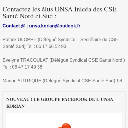
Contactez les élus UNSA Inicéa des CSE
Chez vous
Santé Nord et Sud :
expandir
Contact @ : unsa.korian@outlook.fr
Actualités des CE Korian
Patrick GLOPPE (Délégué Syndical – Secrétaire du CSE
expandir
expandir
CE Korian EHPAD Sud
UNSA
Santé Sud) Tel : 06 17 66 52 93
expandir
expandir
CE Korian SSR
CONTACTS UNSA
Vos représentants
Formation CHSCT
Evelyne TRACOULAT (Délégué Syndical CSE Santé Nord )
Tel : 06 47 17 49 38
expandir
CE Korian EHPAD Nord
Le Bureau du CE
CONTACTS UNSA
Nos valeurs
Inscription formation CHSCT 2018
Marion AUTRIQUE (Délégué Syndical CSE Santé Sud) Tel :
expandir
CE Korian Sièges et Directeurs
Dates du CE en 2017
Le Bureau du CE
CONTACTS UNSA
Rôle et fonction du Comité d’Entreprise
Calendrier 2018
NOUVEAU ! LE GROUPE FACEBOOK DE L’UNSA
KORIAN
Actualités – Sept 2016
Dates du CE en 2017
Le Bureau du CE
Le Bureau du CE
Rôle du Délégué du Personnel
FAQ (foire aux questions)
Actualités – Juillet 2016
Dates du CE en 2017
Dates du CE en 2017
Comment adhérer