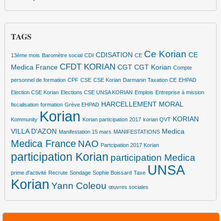
TAGS
Ce Korian
CDISATION
CE
13ème mois
Baromètre social
CDI
CE
CFDT KORIAN
Medica France
CGT
CGT Korian
Compte
personnel de formation
CPF
CSE
CSE Korian
Darmanin Taxation CE
EHPAD
Election CSE Korian
Elections CSE UNSA KORIAN
Emplois
Entreprise à mission
HARCELLEMENT MORAL
fiscalisation
formation
Grève EHPAD
Korian
KORIAN
Kommunity
Korian participation 2017
korian QVT
VILLA D'AZON
Medica
Manifestation 15 mars
MANIFESTATIONS
Medica France
NAO
Partcipation 2017 Korian
participation Korian
participation Medica
UNSA
prime d'activité
Recrute
Sondage
Sophie Boissard
Taxe
Korian
Yann Coleou
œuvres sociales