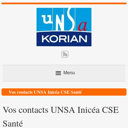
Menu
Contact
Vos contacts UNSA Inicéa CSE Santé
Vos contacts UNSA Inicéa CSE
Nos actions
Santé
L’avis du juriste