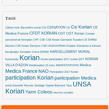
TAGS
Ce Korian
CDISATION
CE
13ème mois
Baromètre social
CDI
CE
CFDT KORIAN
Medica France
CGT
CGT Korian
Compte
personnel de formation
CPF
CSE
CSE Korian
Darmanin Taxation CE
EHPAD
Election CSE Korian
Elections CSE UNSA KORIAN
Emplois
Entreprise à mission
HARCELLEMENT MORAL
fiscalisation
formation
Grève EHPAD
Korian
KORIAN
Kommunity
Korian participation 2017
korian QVT
VILLA D'AZON
Medica
Manifestation 15 mars
MANIFESTATIONS
Medica France
NAO
Partcipation 2017 Korian
participation Korian
participation Medica
UNSA
prime d'activité
Recrute
Sondage
Sophie Boissard
Taxe
Korian
Yann Coleou
œuvres sociales