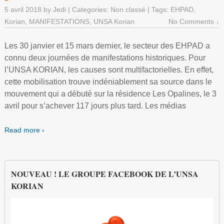
5 avril 2018
by
Jedi
| Categories:
Non classé
| Tags:
EHPAD
,
Chez vous
Korian
,
MANIFESTATIONS
,
UNSA Korian
No Comments ↓
expandir
Les 30 janvier et 15 mars dernier, le secteur des EHPAD a
Actualités des CE Korian
connu deux journées de manifestations historiques. Pour
expandir
l’UNSA KORIAN, les causes sont multifactorielles. En effet,
expandir
CE Korian EHPAD Sud
UNSA
cette mobilisation trouve indéniablement sa source dans le
mouvement qui a débuté sur la résidence Les Opalines, le 3
expandir
expandir
CE Korian SSR
CONTACTS UNSA
Vos représentants
Formation CHSCT
avril pour s’achever 117 jours plus tard. Les médias
expandir
CE Korian EHPAD Nord
Le Bureau du CE
CONTACTS UNSA
Read more ›
Nos valeurs
Inscription formation CHSCT 2018
expandir
CE Korian Sièges et Directeurs
Dates du CE en 2017
Le Bureau du CE
CONTACTS UNSA
Rôle et fonction du Comité d’Entreprise
Calendrier 2018
NOUVEAU ! LE GROUPE FACEBOOK DE L’UNSA
KORIAN
Actualités – Sept 2016
Dates du CE en 2017
Le Bureau du CE
Le Bureau du CE
Rôle du Délégué du Personnel
FAQ (foire aux questions)
Actualités – Juillet 2016
Dates du CE en 2017
Dates du CE en 2017
Comment adhérer