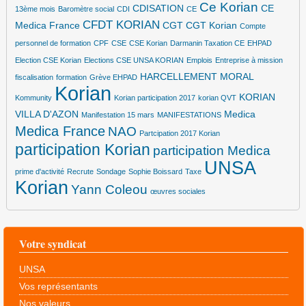
Ce Korian
CDISATION
CE
13ème mois
Baromètre social
CDI
CE
CFDT KORIAN
Medica France
CGT
CGT Korian
Compte
personnel de formation
CPF
CSE
CSE Korian
Darmanin Taxation CE
EHPAD
Election CSE Korian
Elections CSE UNSA KORIAN
Emplois
Entreprise à mission
HARCELLEMENT MORAL
fiscalisation
formation
Grève EHPAD
Korian
KORIAN
Kommunity
Korian participation 2017
korian QVT
VILLA D'AZON
Medica
Manifestation 15 mars
MANIFESTATIONS
Medica France
NAO
Partcipation 2017 Korian
participation Korian
participation Medica
UNSA
prime d'activité
Recrute
Sondage
Sophie Boissard
Taxe
Korian
Yann Coleou
œuvres sociales
Votre syndicat
UNSA
Vos représentants
Nos valeurs