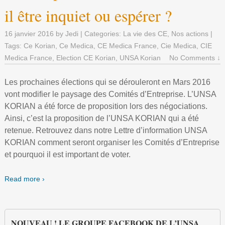
il être inquiet ou espérer ?
Chez vous
16 janvier 2016
by
Jedi
| Categories:
La vie des CE
,
Nos actions
|
expandir
Tags:
Ce Korian
,
Ce Medica
,
CE Medica France
,
Cie Medica
,
CIE
Actualités des CE Korian
Medica France
,
Election CE Korian
,
UNSA Korian
No Comments ↓
expandir
expandir
CE Korian EHPAD Sud
UNSA
Les prochaines élections qui se dérouleront en Mars 2016
vont modifier le paysage des Comités d’Entreprise. L’UNSA
expandir
expandir
CE Korian SSR
CONTACTS UNSA
Vos représentants
Formation CHSCT
KORIAN a été force de proposition lors des négociations.
Ainsi, c’est la proposition de l’UNSA KORIAN qui a été
expandir
CE Korian EHPAD Nord
Le Bureau du CE
CONTACTS UNSA
retenue. Retrouvez dans notre Lettre d’information UNSA
Nos valeurs
Inscription formation CHSCT 2018
KORIAN comment seront organiser les Comités d’Entreprise
expandir
et pourquoi il est important de voter.
CE Korian Sièges et Directeurs
Dates du CE en 2017
Le Bureau du CE
CONTACTS UNSA
Rôle et fonction du Comité d’Entreprise
Calendrier 2018
Read more ›
Actualités – Sept 2016
Dates du CE en 2017
Le Bureau du CE
Le Bureau du CE
Rôle du Délégué du Personnel
FAQ (foire aux questions)
Actualités – Juillet 2016
Dates du CE en 2017
Dates du CE en 2017
Comment adhérer
NOUVEAU ! LE GROUPE FACEBOOK DE L’UNSA