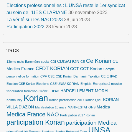
Elections professionnelles : L’UNSA reste le 1er syndicat
au sein de l’UES CLARIANE
30 novembre 2023
La vérité sur les NAO 2023
28 juin 2023
Participation 2022
23 février 2023
TAGS
Ce Korian
CDISATION
CE
13ème mois
Baromètre social
CDI
CE
CFDT KORIAN
Medica France
CGT
CGT Korian
Compte
personnel de formation
CPF
CSE
CSE Korian
Darmanin Taxation CE
EHPAD
Election CSE Korian
Elections CSE UNSA KORIAN
Emplois
Entreprise à mission
HARCELLEMENT MORAL
fiscalisation
formation
Grève EHPAD
Korian
KORIAN
Kommunity
Korian participation 2017
korian QVT
VILLA D'AZON
Medica
Manifestation 15 mars
MANIFESTATIONS
Medica France
NAO
Partcipation 2017 Korian
participation Korian
participation Medica
UNSA
prime d'activité
Recrute
Sondage
Sophie Boissard
Taxe