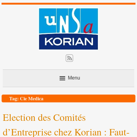
Menu
Contact
Tag: Cie Medica
Election des Comités
Nos actions
d’Entreprise chez Korian : Faut-
L’avis du juriste